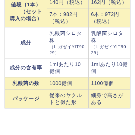
140円（税込）
162円（税込）
値段（1本）
（セット
7本：982円
6本：972円
購入の場合）
（税込）
（税込）
乳酸菌シロタ
乳酸菌シロタ
株
株
成分
（L.ガゼイYIT90
（L.ガゼイYIT90
29）
29）
1mlあたり10
1mlあたり10億
成分の含有率
億個
個
乳酸菌の数
1000億個
1100億個
従来のヤクル
細身で高さが
パッケージ
トと似た形
ある