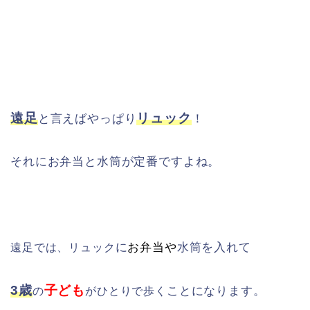
遠足
リュック
と言えばやっぱり
！
それにお弁当と水筒が定番ですよね。
に
お弁当や
水筒を入れて
遠足では、リュック
3歳
子ども
ことになります。
の
がひとりで歩く