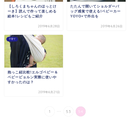
【しろくまちゃんのほっとけ
たたんで開いてショルダーバ
ーき】読んで作って楽しめる
ッグ感覚で使える!ベビーカー
絵本!レシピもご紹介
YOYO+で外出を
2019年6月28日
2019年6月26日
子育て
抱っこ紐比較!エルゴベビー＆
ベビービョルン実際に使いや
すかったのは？
2019年6月21日
...
1
53
54