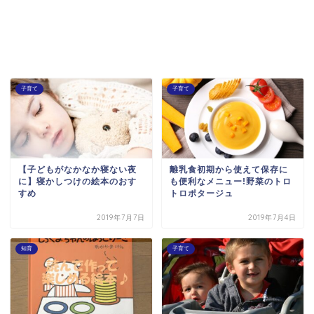
子育て
子育て
【子どもがなかなか寝ない夜
離乳食初期から使えて保存に
に】寝かしつけの絵本のおす
も便利なメニュー!野菜のトロ
すめ
トロポタージュ
2019年7月7日
2019年7月4日
知育
子育て