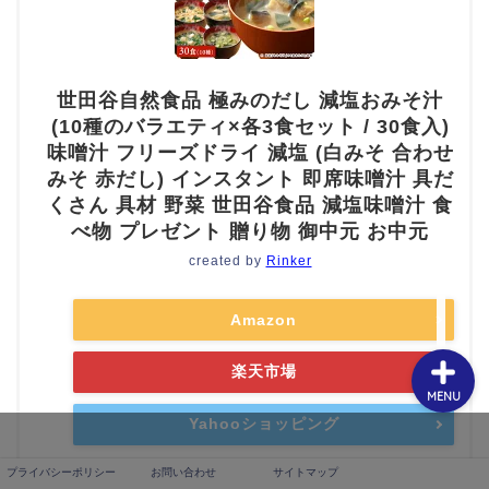
世田谷自然食品 極みのだし 減塩おみそ汁
(10種のバラエティ×各3食セット / 30食入)
プライバシーポリシー
味噌汁 フリーズドライ 減塩 (白みそ 合わせ
みそ 赤だし) インスタント 即席味噌汁 具だ
くさん 具材 野菜 世田谷食品 減塩味噌汁 食
お問い合わせ
べ物 プレゼント 贈り物 御中元 お中元
created by
Rinker
サイトマップ
Amazon
楽天市場
MENU
Yahooショッピング
プライバシーポリシー
お問い合わせ
サイトマップ