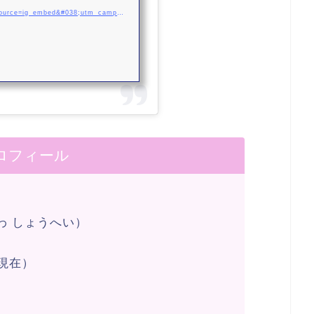
https://www.instagram.com/p/CINoArQsXJx/?utm_source=ig_embed&#038;utm_campaign=loading
ロフィール
わ しょうへい）
日
月現在）