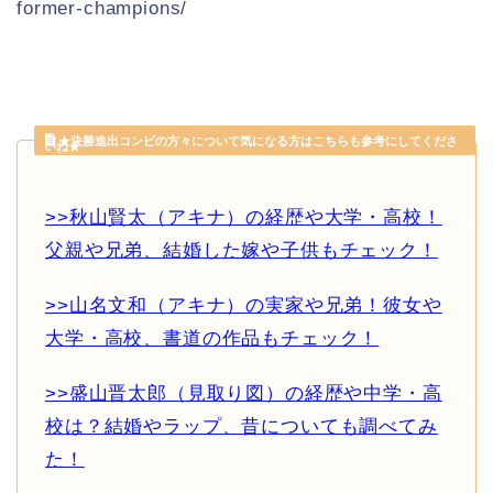
former-champions/
★決勝進出コンビの方々について気になる方はこちらも参考にしてくださ
いね★
>>秋山賢太（アキナ）の経歴や大学・高校！
父親や兄弟、結婚した嫁や子供もチェック！
>>山名文和（アキナ）の実家や兄弟！彼女や
大学・高校、書道の作品もチェック！
>>盛山晋太郎（見取り図）の経歴や中学・高
校は？結婚やラップ、昔についても調べてみ
た！