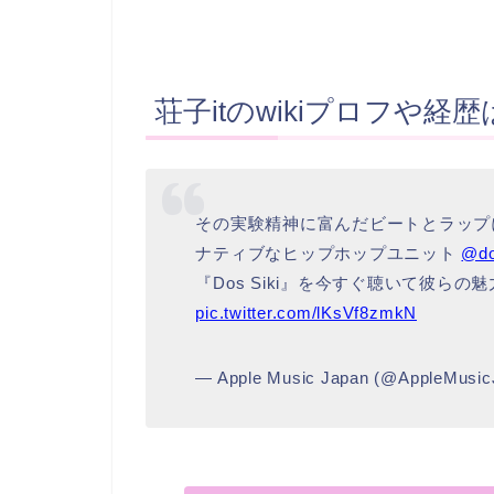
荘子itのwikiプロフや経歴
その実験精神に富んだビートとラップ
ナティブなヒップホップユニット
@do
『Dos Siki』を今すぐ聴いて彼らの
pic.twitter.com/lKsVf8zmkN
— Apple Music Japan (@AppleMusi