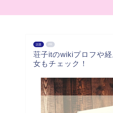
話題
PR
荘子itのwikiプロフ
女もチェック！