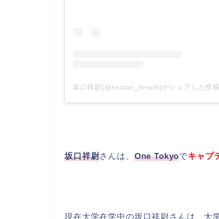
坂口祥尉(@soccer_mouth)がシェアした投
坂口祥尉
さんは、
One Tokyo
で
キャプ
現在大学在学中の坂口祥尉さんは、大学を中