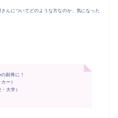
尉さんについてどのような方なのか、気になった
yoの副将に！
ッカー）
校・大学）