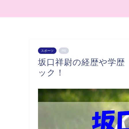
スポーツ
PR
坂口祥尉の経歴や学歴
ック！