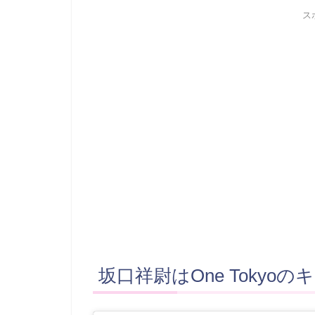
ス
坂口祥尉はOne Tokyo