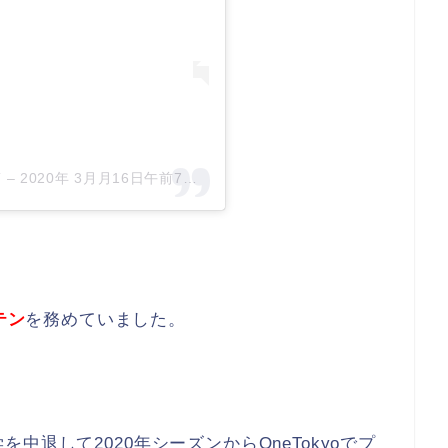
稿
–
2020年 3月月16日午前7時43分PDT
テン
を務めていました。
退して2020年シーズンからOneTokyoでプ