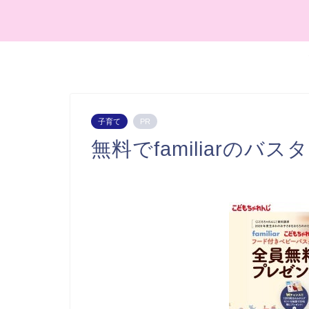
子育て
PR
無料でfamiliarの