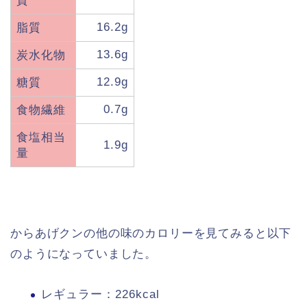
質
16.2g
脂質
13.6g
炭水化物
12.9g
糖質
0.7g
食物繊維
食塩相当
1.9g
量
からあげクンの他の味のカロリーを見てみると以下
のようになっていました。
レギュラー：226kcal