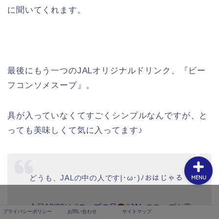
に聞いてくれます。
プライバシーポリシー
最後にもう一つのJALオリジナルドリンク、『ビー
フコンソメスープ』。
お問い合わせ
具が入っていなくてすごくシンプルなんですが、と
サイトマップ
っても美味しくて気に入ってます♪
どうも、JALの中の人です|･ω･)ﾉおはじゃる
MENU
今日12/22は
#スープの日
#JAL
のスープと言
プライバシーポリシー
お問い合わせ
サイトマップ