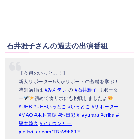
石井雅子さんの過去の出演番組
【今週のいっとこ！】
新人リポーター5人がリポートの基礎を学ぶ！
特別講師は
#みんテレ
の
#石井雅子
リポータ
ー
初めて食リポにも挑戦しましたよ
#UHB
#UHBいっとこ
#いっとこ
#リポーター
#MAO
#木村真穂
#池田彩夏
#yurara
#erika
#
福本義久
#アナウンサー
pic.twitter.com/TBnV9b63fE