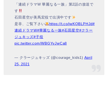
「連続ドラマW 華麗なる一族」第2話の放送で
す
石田星空が美馬宏役で出演中です
是非、ご覧下さい
https://t.co/jwKQBLPHJd
#
連続ドラマW
#華麗なる一族
#石田星空
#クラー
ジュキッズ
#子役
pic.twitter.com/WBGYvJwCa8
— クラージュキッズ (@courage_kids1)
April
25, 2021