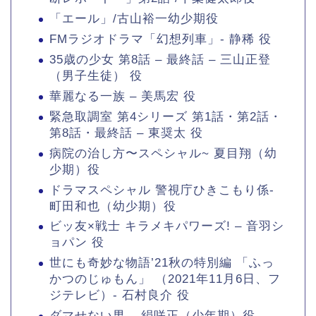
「エール」/古山裕一幼少期役
FMラジオドラマ「幻想列車」- 静稀 役
35歳の少女 第8話 – 最終話 – 三山正登
（男子生徒） 役
華麗なる一族 – 美馬宏 役
緊急取調室 第4シリーズ 第1話・第2話・
第8話・最終話 – 東奨太 役
病院の治し方〜スペシャル~ 夏目翔（幼
少期）役
ドラマスペシャル 警視庁ひきこもり係-
町田和也（幼少期）役
ビッ友×戦士 キラメキパワーズ! – 音羽シ
ョパン 役
世にも奇妙な物語’21秋の特別編 「ふっ
かつのじゅもん」 （2021年11月6日、フ
ジテレビ）- 石村良介 役
ダマせない男 – 絹咲正（少年期）役