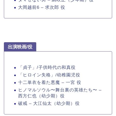
大岡越前6 – 求次郎 役
出演映画/役
「貞子」/子供時代の和真役
「ヒロイン失格」/幼稚園児役
十二単衣を着た悪魔 – 一宮 役
ヒノマルソウル〜舞台裏の英雄たち〜 –
西方仁也（幼少期）役
破戒 – 大江仙太（幼少期）役