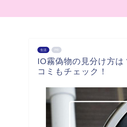
生活
PR
IO霧偽物の見分け方
コミもチェック！