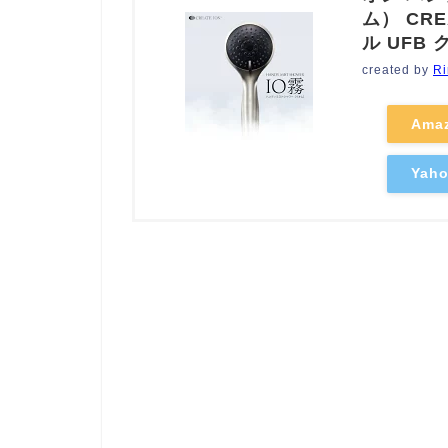
ム） CR
ル UFB
created by
Ri
Ama
Ya