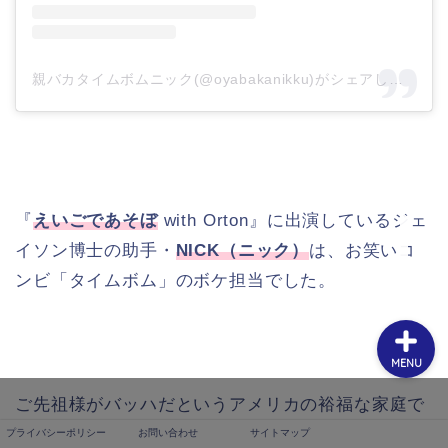
親バカタイムボムニック(@oyabakanikku)がシェアした投稿
プライバシーポリシー
お問い合わせ
『
えいごであそぼ
with Orton』に出演しているジェ
サイトマップ
イソン博士の助手・
NICK（ニック）
は、お笑いコ
ンビ「タイムボム」のボケ担当でした。
MENU
ご先祖様がバッハだというアメリカの裕福な家庭で
育ったNICK（ニック）のエピソードは、スゴすぎて
プライバシーポリシー
お問い合わせ
サイトマップ