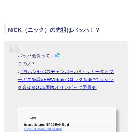
NICK（ニック）の先祖はバッハ！？
バッハ会長って…
この人?
↓
#ヨハンセバスチャンバッハ
#トッカータとフ
ーガニ短調
#BWV565
#バロック音楽
#クラシッ
ク音楽
#IOC
#国際オリンピック委員会
t.co
https://t.co/NP29EyKRqd
https://t.co/NP29EyKRqd