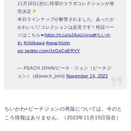
11月16日(水)に待望のコラボコレクションが発
売決定
本日ラインナップが解禁されました。あったか
かわいい♡コレクションは必見です！特設ペー
ジはこちら➽
https://t.co/oJAqUcjyod
#ちいか
わ
#chiikawa
#peachjohn
pic.twitter.com/JsGsCdERVY
— PEACH JOHN/ピーチ・ジョン（ピーチジ
ョン） (@peach_john)
November 14, 2022
ちいかわ×ピーチジョンの再販については、今のと
ころ情報はありません。（2022年11月15日現在）