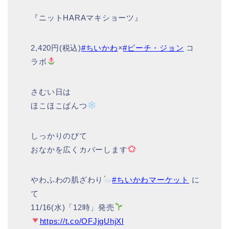
『ニットHARAマキショーツ』
2,420円(税込)
#ちいかわ
×
#ピーチ・ジョン
コ
ラボ
さむい日は
ほこほこぱんつ
しっかりのびて
おなかを広くカバーします
やわふわの肌ざわり
#ちいかわマーケット
に
て
11/16(水)「12時」発売
https://t.co/OFJjgUhjXl