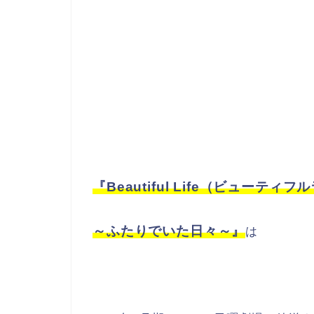
『Beautiful Life（ビューティ
～ふたりでいた日々～』
は