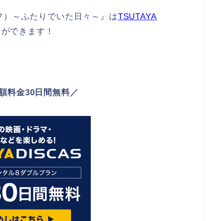
ルライフ）～ふたりでいた日々～』は
TSUTAYA
とができます！
額料金30日間無料／