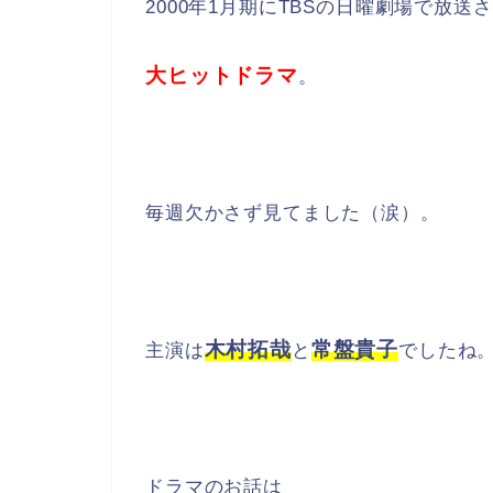
2000年1月期にTBSの日曜劇場で放送
大ヒットドラマ
。
毎週欠かさず見てました（涙）。
木村拓哉
常盤貴子
主演は
と
でしたね
ドラマのお話は