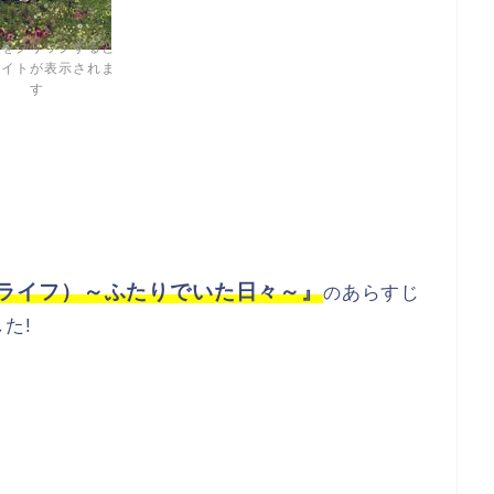
像をクリックすると
サイトが表示されま
す
フルライフ）
～ふたりでいた日々～』
あらすじ
の
た!