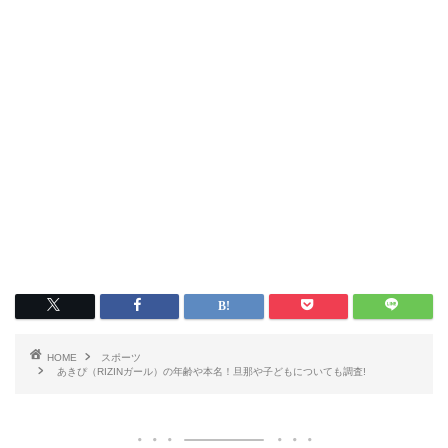
HOME
スポーツ
あきぴ（RIZINガール）の年齢や本名！旦那や子どもについても調査!