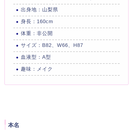
出身地：山梨県
身長：160cm
体重：非公開
サイズ：B82、W66、H87
血液型：A型
趣味：メイク
本名