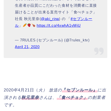
生産者が品質にこだわった食材を消費者に直接
届けることが出来る直売サイト「食べチョク」
社長 秋元里奈(
@aki_rina
) の 「
#セブンルー
ル
」
https://t.co/4xwhA1yMjU
— 7RULES (セブンルール) (@7rules_ktv)
April 21, 2020
2020
年
4月21日（
火） 放送の
『セブンルール』
に出
演される
秋元里奈
さんは、
「食べチョク」
の創業者
です。