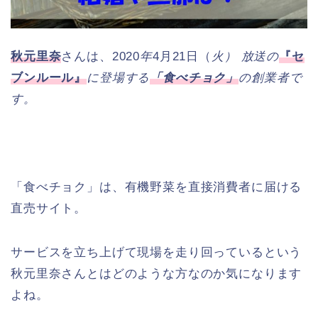
秋元里奈
さんは、2020
年
4月21日（
火） 放送の
『セ
ブンルール』
に登場する
「食べチョク」
の創業者で
す。
「食べチョク」は、有機野菜を直接消費者に届ける
直売サイト。
サービスを立ち上げて現場を走り回っているという
秋元里奈さんとはどのような方なのか気になります
よね。